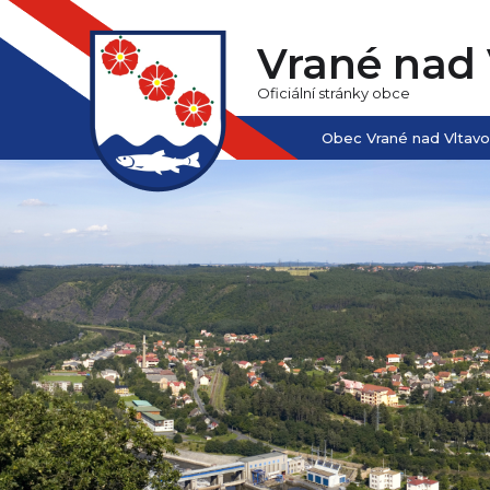
Vrané nad 
Oficiální stránky obce
Obec Vrané nad Vltav