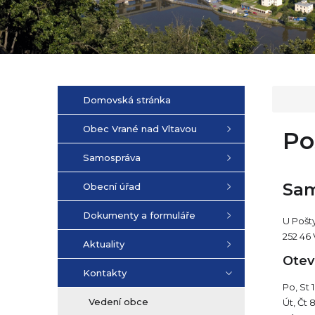
Domovská stránka
Obec Vrané nad Vltavou
Po
Samospráva
Sam
Obecní úřad
Dokumenty a formuláře
U Pošt
252 46
Aktuality
Otev
Kontakty
Po, St 
Vedení obce
Út, Čt 8