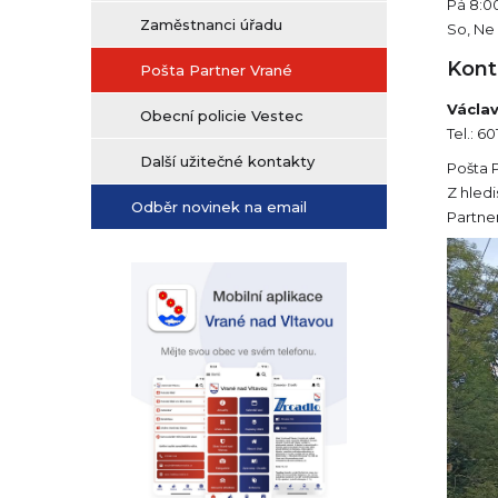
Pá 8:00
Zaměstnanci úřadu
So, Ne
Kont
Pošta Partner Vrané
Václa
Obecní policie Vestec
Tel.: 6
Další užitečné kontakty
Pošta 
Z hled
Odběr novinek na email
Partne