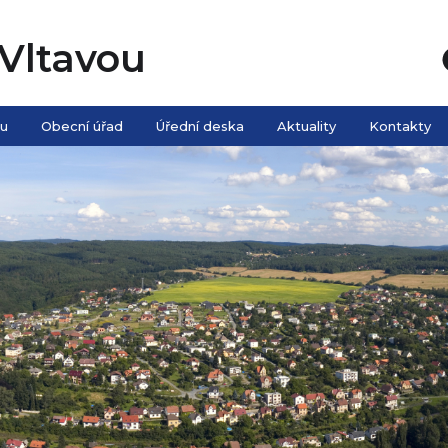
Vltavou
ou
Obecní úřad
Úřední deska
Aktuality
Kontakty