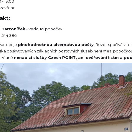
 - 13:00
 zavřeno
akt:
v Bartoníček
- vedoucí pobočky
01 544 386
Partner je
plnohodnotnou alternativou pošty
. Rozdíl spočívá v t
iska poskytovaných základních poštovních služeb není mezi pobočkou
r Vrané
nenabízí služby Czech POINT, ani ověřování listin a po