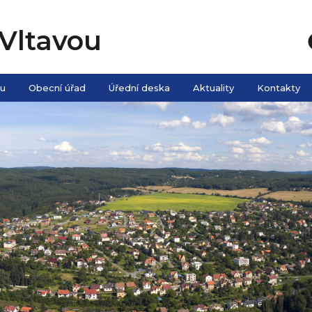
Vltavou
ou
Obecní úřad
Úřední deska
Aktuality
Kontakty