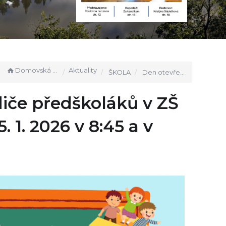
Domovská stránka
Aktuality
ŠKOLA
Den otevřených dveří pro rodiče předškoláků v ZŠ Vrané nad Vltavou - čtvrtek 15. 1. 2026 v 8:45 a v 10:00 hodin
diče předškoláků v ZŠ
. 1. 2026 v 8:45 a v