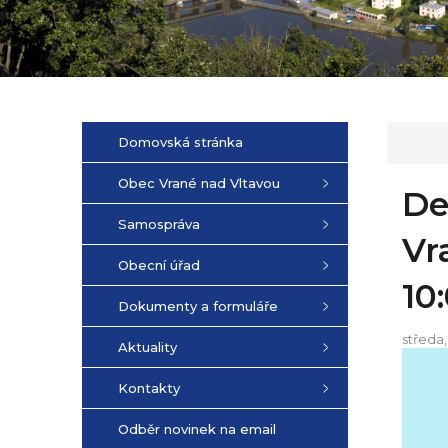
Domovská stránka
Obec Vrané nad Vltavou
De
Samospráva
Vr
Obecní úřad
10
Dokumenty a formuláře
středa,
Aktuality
Kontakty
Odběr novinek na email