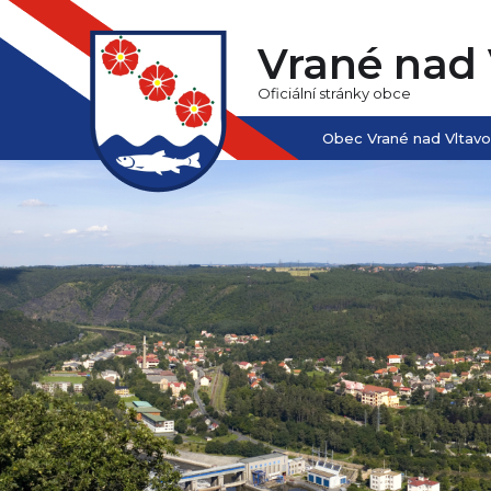
Vrané nad 
Oficiální stránky obce
Obec Vrané nad Vltav