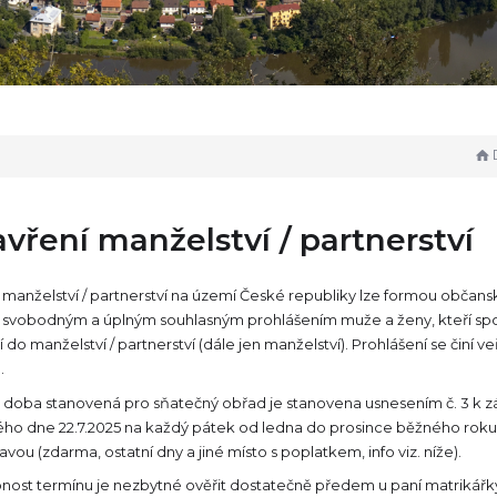
vření manželství / partnerství
 manželství / partnerství na území České republiky lze formou občans
 svobodným a úplným souhlasným prohlášením muže a ženy, kteří spolu 
í do manželství / partnerství (dále jen manželství). Prohlášení se čin
.
a doba stanovená pro sňatečný obřad je stanovena usnesením č. 3 k zá
ho dne 22.7.2025 na každý pátek od ledna do prosince běžného roku, 
avou (zdarma, ostatní dny a jiné místo s poplatkem, info viz. níže).
nost termínu je nezbytné ověřit dostatečně předem u paní matrikářk