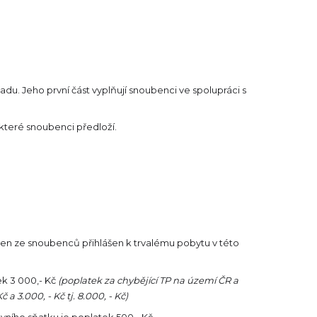
du. Jeho první část vyplňují snoubenci ve spolupráci s
 které snoubenci předloží.
jeden ze snoubenců přihlášen k trvalému pobytu v této
ek 3 000,- Kč
(poplatek za chybějící TP na území ČR a
a 3.000, - Kč tj. 8.000, - Kč)