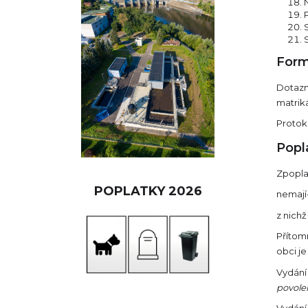
Form
Dotazní
matrik
Protoko
Popl
Zpopla
POPLATKY 2026
nemají-
z nich
Přítomn
obci je
Vydání
povolen