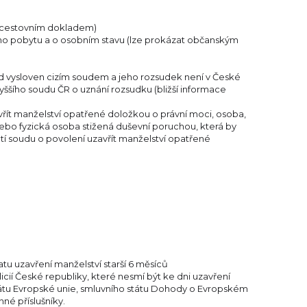
 cestovním dokladem)
ého pobytu a o osobním stavu (lze prokázat občanským
d vysloven cizím soudem a jeho rozsudek není v České
yššího soudu ČR o uznání rozsudku (bližší informace
zavřít manželství opatřené doložkou o právní moci, osoba,
bo fyzická osoba stižená duševní poruchou, která by
í soudu o povolení uzavřít manželství opatřené
atu uzavření manželství starší 6 měsíců
cií České republiky, které nesmí být ke dni uzavření
státu Evropské unie, smluvního státu Dohody o Evropském
é příslušníky.