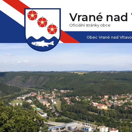
Vrané nad 
Oficiální stránky obce
Obec Vrané nad Vltav