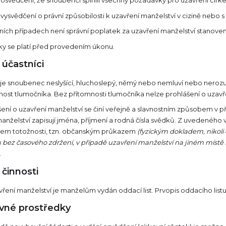
 osvědčení, že snoubenci splnili všechny požadavky pro uzavření círke
vysvědčení o právní způsobilosti k uzavření manželství v cizině nebo s
ních případech není správní poplatek za uzavření manželství stanoven
ky se platí před provedením úkonu.
 účastníci
je snoubenec neslyšící, hluchoslepý, němý nebo nemluví nebo nerozumí
ost tlumočníka. Bez přítomnosti tlumočníka nelze prohlášení o uzavře
šení o uzavření manželství se činí veřejně a slavnostním způsobem v p
anželství zapisují jména, příjmení a rodná čísla svědků. Z uvedeného 
em totožnosti, tzn. občanským průkazem
(fyzickým dokladem, nikoli
 bez časového zdržení, v případě uzavření manželství na jiném místě 
.
 činnosti
ření manželství je manželům vydán oddací list. Prvopis oddacího listu
vné prostředky