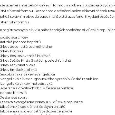
adě uzavření manželství církevní formou snoubenci požádají o vydání
tví církevní formou. Bez tohoto osvědčení nelze církevní sňatek uzav
v jehož správním obvodu bude manželství uzavřeno. K vydání osvědčení 
tví civilní formou.
 registrovaných církví a náboženských společností v České republice
Apoštolská církev
Bratrská jednota baptistů
Církev adventistů sedmého dne
Církev bratrská
Církev československá husitská
Církev Ježíše Krista Svatých posledních dnů
Církev řeckokatolická
Církev římskokatolická
Českobratrská církev evangelická
Evangelická církev augsburského vyznání v České republice
Evangelická církev metodistická
Federace židovských obcí v České republice
Jednota bratrská
Křesťanské sbory
Luterská evangelická církev a. v. v České republice
Náboženská společnost českých unitářů
Náboženská společnost Svědkové Jehovovi