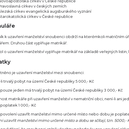
Novoapoštolská církev v České republice
Pravoslavná církev v českých zemích
Slezská církev evangelická augsburského vyznání
Starokatolická církev v České republice
uláře
k k uzavření manželství snoubenci obdrží na kterémkoli matričním úřa
ářem. Druhou část vyplňuje matrikář.
l o uzavření manželství vyplňuje matrikář na základě veřejných listin,
atky
tněno je uzavření manželství mezi snoubenci:
li trvalý pobyt na území České republiky 5 000,- Kč
ž pouze jeden má trvalý pobyt na území České republiky 3 000,- Kč
ost matrikáře při uzavření manželství v nematriční obci, není-li ani 
 poplatek 1 000,- Kč
 povolení uzavřít manželství mimo určené místo nebo dobu je poplat
í uzavřít manželství mimo určené místo a dobu se sčítají, tzn. 5000,- Kč 