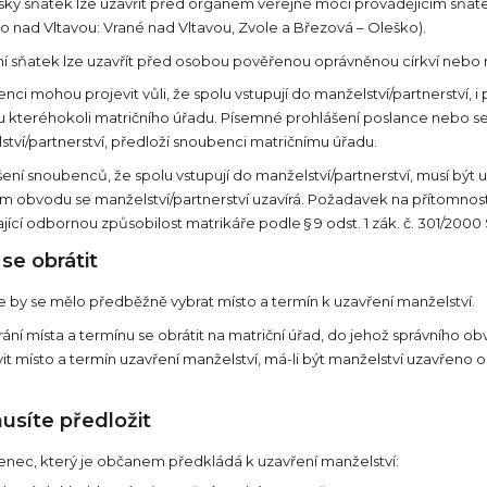
ký sňatek lze uzavřít před orgánem veřejné moci provádějícím sňate
o nad Vltavou: Vrané nad Vltavou, Zvole a Březová – Oleško).
ní sňatek lze uzavřít před osobou pověřenou oprávněnou církví nebo
ci mohou projevit vůli, že spolu vstupují do manželství/partnerství,
 kteréhokoli matričního úřadu. Písemné prohlášení poslance nebo sená
tví/partnerství, předloží snoubenci matričnímu úřadu.
ení snoubenců, že spolu vstupují do manželství/partnerství, musí být 
m obvodu se manželství/partnerství uzavírá. Požadavek na přítomnost 
ící odbornou způsobilost matrikáře podle § 9 odst. 1 zák. č. 301/2000 
se obrátit
e by se mělo předběžně vybrat místo a termín k uzavření manželství.
ání místa a termínu se obrátit na matriční úřad, do jehož správního o
t místo a termín uzavření manželství, má-li být manželství uzavřeno o
usíte předložit
nec, který je občanem předkládá k uzavření manželství: