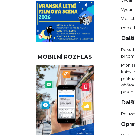
Vydání
Vydání 
V ostat
Poplat
Další
Pokud 
přítomn
MOBILNÍ ROZHLAS
Prohlá
knihy m
průkaz
obřadu
pasem
Další
Po uzav
Opra