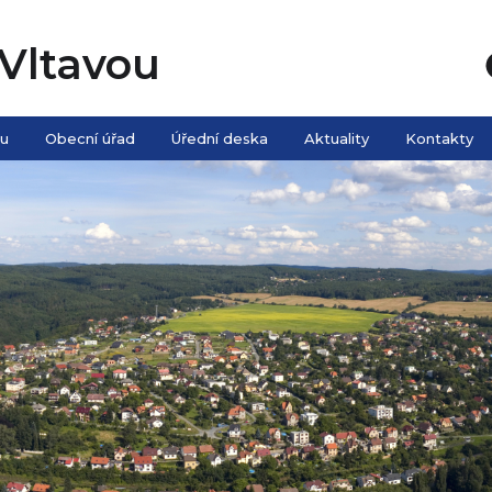
Vltavou
ou
Obecní úřad
Úřední deska
Aktuality
Kontakty