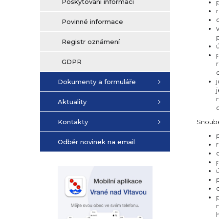
Poskytování informací
r
Povinné informace
Registr oznámení
GDPR
Dokumenty a formuláře
Aktuality
Snoube
Kontakty
Odběr novinek na email
r