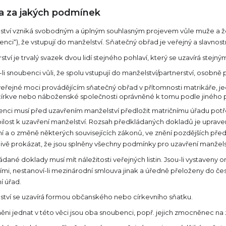
a za jakých podmínek
ství vzniká svobodným a úplným souhlasným projevem vůle muže a ženy,
nci“), že vstupují do manželství. Sňatečný obřad je veřejný a slavnostn
ství je trvalý svazek dvou lidí stejného pohlaví, který se uzavírá ste
-li snoubenci vůli, že spolu vstupují do manželství/partnerství, osobn
veřejné moci provádějícím sňatečný obřad v přítomnosti matrikáře, j
církve nebo náboženské společnosti oprávněné k tomu podle jiného pr
nci musí před uzavřením manželství předložit matričnímu úřadu potř
ilost k uzavření manželství. Rozsah předkládaných dokladů je uprave
í a o změně některých souvisejících zákonů, ve znění pozdějších před
livě prokázat, že jsou splněny všechny podmínky pro uzavření manž
dané doklady musí mít náležitosti veřejných listin. Jsou-li vystaveny 
ími, nestanoví-li mezinárodní smlouva jinak a úředně přeloženy do če
í úřad.
ství se uzavírá formou občanského nebo církevního sňatku.
ěni jednat v této věci jsou oba snoubenci, popř. jejich zmocněnec na