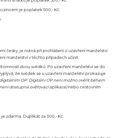
vního sňatku je poplatek 500,- Kč
 cizincem je poplatek 500,- Kč.
.
 česky, je nutná při prohlášení o uzavření manželství
ní manželství v těchto případech učinit.
řítomnosti dvou svědků. Po uzavření manželství se do
vyplývá, že svědek se u uzavření manželství prokazuje
 digitálním OP. Digitální OP není možno ověřit během
není dostupná ověřovací aplikace)
nebo cestovním
 je zdarma. Duplikát za 300,- Kč.