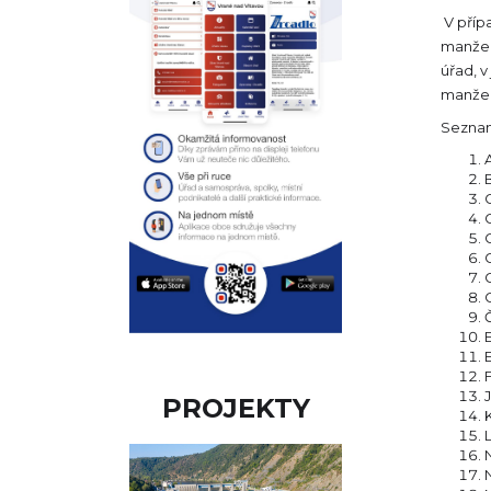
V příp
manžels
úřad, 
manžels
Seznam
PROJEKTY