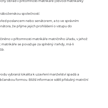
čný obřad v přítomnosti matrikáře (obvod matrikářky
 náboženskou společností.
 i před poslancem nebo senátorem, a to ve správním
tora, že přijme jejich prohlášení o vstupu do
učiněno v přítomnosti matrikáře matričního úřadu, v jehož
matrikáře se považuje za splněný i tehdy, má-li
Sb.
bvodu vybraná lokalita k uzavření manželství spadá a
bčanskou formou. Bližší informace sdělí příslušný matriční