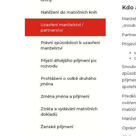
Kdo 
Nahlížení do matričních knih
Manžel
Uzavření manželství /
„snoube
partnerství
Partner
Právní způsobilost k uzavření
Projeví
manželství
Přijetí dřívějšího příjmení po
rozvodu
Snoube
způsob
Prohlášení o volbě druhého
příjmen
jména
spoleh
Předklá
Změna jména a příjmení
ověřen
Ztráta a vydávání matričních
matričn
dokladů
Manžel
Ženské příjmení
Oprávn