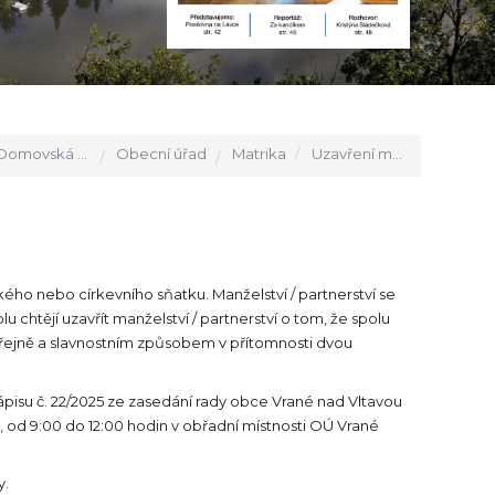
Domovská stránka
Obecní úřad
Matrika
Uzavření manželství / partnerství
kého nebo církevního sňatku. Manželství / partnerství se
chtějí uzavřít manželství / partnerství o tom, že spolu
í veřejně a slavnostním způsobem v přítomnosti dvou
pisu č. 22/2025 ze zasedání rady obce Vrané nad Vltavou
od 9:00 do 12:00 hodin v obřadní místnosti OÚ Vrané
y.