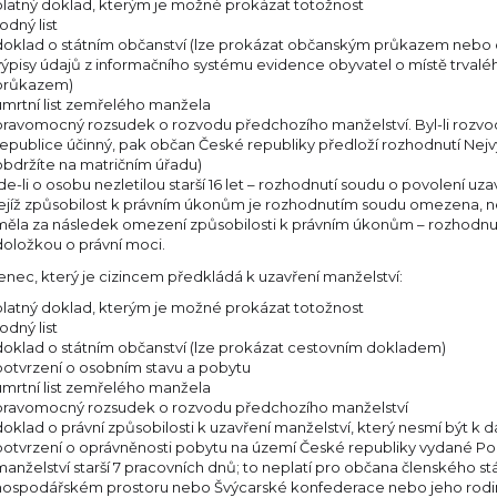
platný doklad, kterým je možné prokázat totožnost
odný list
doklad o státním občanství (lze prokázat občanským průkazem nebo
výpisy údajů z informačního systému evidence obyvatel o místě trval
průkazem)
úmrtní list zemřelého manžela
pravomocný rozsudek o rozvodu předchozího manželství. Byl-li rozvo
republice účinný, pak občan České republiky předloží rozhodnutí Nejv
obdržíte na matričním úřadu)
jde-li o osobu nezletilou starší 16 let – rozhodnutí soudu o povolení u
jejíž způsobilost k právním úkonům je rozhodnutím soudu omezena, ne
měla za následek omezení způsobilosti k právním úkonům – rozhodnut
doložkou o právní moci.
nec, který je cizincem předkládá k uzavření manželství:
platný doklad, kterým je možné prokázat totožnost
odný list
doklad o státním občanství (lze prokázat cestovním dokladem)
potvrzení o osobním stavu a pobytu
úmrtní list zemřelého manžela
pravomocný rozsudek o rozvodu předchozího manželství
doklad o právní způsobilosti k uzavření manželství, který nesmí být k d
potvrzení o oprávněnosti pobytu na území České republiky vydané Poli
manželství starší 7 pracovních dnů; to neplatí pro občana členského 
hospodářském prostoru nebo Švýcarské konfederace nebo jeho rodinn