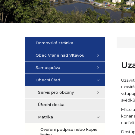
Domovská stránka
Obec Vrané nad Vltavou
Uza
Samospráva
Obecní úřad
Uzavřít
uzavírá
Servis pro občany
vstupuj
svědků
Úřední deska
Místo 
konané
Matrika
nad Vlt
Ověření podpisu nebo kopie
Dostup
listiny