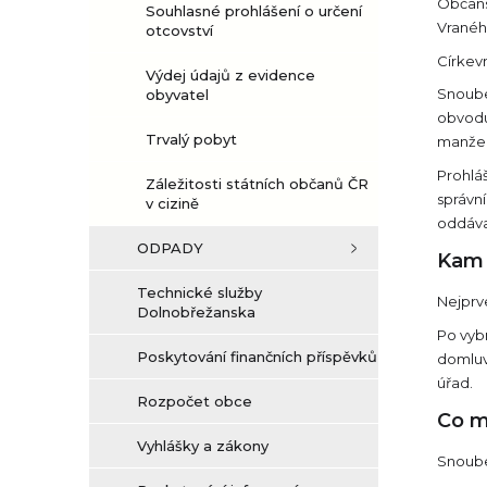
Občans
Souhlasné prohlášení o určení
Vranéh
otcovství
Církev
Výdej údajů z evidence
Snouben
obyvatel
obvodu
Trvalý pobyt
manžels
Prohláš
Záležitosti státních občanů ČR
správní
v cizině
oddávaj
ODPADY
Kam 
Technické služby
Nejprv
Dolnobřežanska
Po vybr
Poskytování finančních příspěvků
domluvi
úřad.
Rozpočet obce
Co m
Vyhlášky a zákony
Snoube