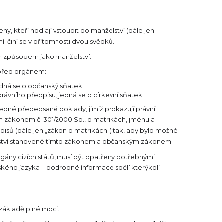
 kteří hodlají vstoupit do manželství (dále jen
í; činí se v přítomnosti dvou svědků.
jným způsobem jako manželství.
ě před orgánem:
edná se o občanský sňatek
ávního předpisu, jedná se o církevní sňatek.
ebné předepsané doklady, jimiž prokazují právní
n zákonem č. 301/2000 Sb., o matrikách, jménu a
pisů (dále jen „zákon o matrikách") tak, aby bylo možné
elství stanovené tímto zákonem a občanským zákonem.
orgány cizích států, musí být opatřeny potřebnými
ského jazyka – podrobné informace sdělí kterýkoli
 základě plné moci.