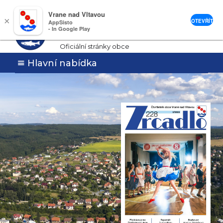
Vrane nad Vltavou
Vrané nad
×
OTEVŘÍT
AppSisto
- In Google Play
Vltavou
Oficiální stránky obce
Hlavní nabídka