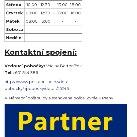
Středa
10:00
12:30
-
13:00
18:00
Čtvrtek
08:00
12:30
-
13:00
16:00
Pátek
08:00
13:00
-
-
Sobota
-
-
-
-
Neděle
-
-
-
-
Kontaktní spojení:
Vedoucí pobočky:
Václav Bartoníček
Tel.:
601 544 386
https://www.postaonline.cz/detail-
pobocky/-/pobocky/detail/25246
➢ Náhradní poštou byla stanovena pošta: Zvole u Prahy