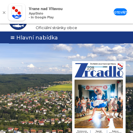
Vrane nad Vltavou
Vrané nad
×
OTEVŘÍT
AppSisto
- In Google Play
Vltavou
Oficiální stránky obce
Hlavní nabídka