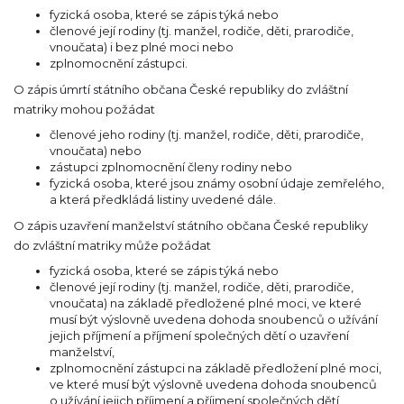
fyzická osoba, které se zápis týká nebo
členové její rodiny (tj. manžel, rodiče, děti, prarodiče,
vnoučata) i bez plné moci nebo
zplnomocnění zástupci.
O zápis úmrtí státního občana České republiky do zvláštní
matriky mohou požádat
členové jeho rodiny (tj. manžel, rodiče, děti, prarodiče,
vnoučata) nebo
zástupci zplnomocnění členy rodiny nebo
fyzická osoba, které jsou známy osobní údaje zemřelého,
a která předkládá listiny uvedené dále.
O zápis uzavření manželství státního občana České republiky
do zvláštní matriky může požádat
fyzická osoba, které se zápis týká nebo
členové její rodiny (tj. manžel, rodiče, děti, prarodiče,
vnoučata) na základě předložené plné moci, ve které
musí být výslovně uvedena dohoda snoubenců o užívání
jejich příjmení a příjmení společných dětí o uzavření
manželství,
zplnomocnění zástupci na základě předložení plné moci,
ve které musí být výslovně uvedena dohoda snoubenců
o užívání jejich příjmení a příjmení společných dětí