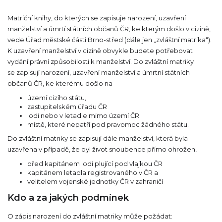
Matriční knihy, do kterých se zapisuje narození, uzavření
manželství a úmrtí státních občanů ČR, ke kterým došlo v cizině,
vede Úřad městské části Brno-střed (dále jen „zvláštní matrika“).
K uzavření manželství v cizině obvykle budete potřebovat
vydání právní způsobilosti k manželství. Do zvláštní matriky
se zapisují narození, uzavření manželství a úmrtní státních
občanů ČR, ke kterému došlo na
území cizího státu,
zastupitelském úřadu ČR
lodi nebo v letadle mimo území ČR
místě, které nepatří pod pravomoc žádného státu.
Do zvláštní matriky se zapisují dále manželství, která byla
uzavřena v případě, že byl život snoubence přímo ohrožen,
před kapitánem lodi plující pod vlajkou ČR
kapitánem letadla registrovaného v ČR a
velitelem vojenské jednotky ČR v zahraničí
Kdo a za jakých podmínek
O zápis narození do zvláštní matriky může požádat: