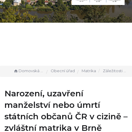
Domovská stránka
Obecní úřad
Matrika
Záležitosti státních občanů ČR v cizině
Narození, uzavření
manželství nebo úmrtí
státních občanů ČR v cizině –
zvláštní matrika v Brně