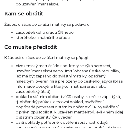
po uzavření manželství.
Kam se obrátit
Žádost o zápis do zvláštní matriky se podává u
zastupitelského úřadu ČR nebo
kteréhokoli matričního úřadu
Co musíte předložit
K žádosti o zápis do zvláštní matriky se připojí:
cizozemský matriční doklad, který se týká narození,
uzavření manželství nebo úmrtí občana České republiky,
jež má být zapsáno do zvláštní matriky, opatřený
náležitými ověřeními a přeložený do českého jazyka (bližší
informace poskytne kterýkoli matriční úřad nebo
zastupitelský úřad)
doklad o státním občanství ČR osoby, které se zápis týká,
tj. občanský průkaz, cestovní doklad, osvědčení,
popřípadě potvrzení o státním občanství ČR, vysvědčení
o právní způsobilosti k uzavření manželství, je-li v něm údaj
o státním občanství ČR uveden
další doklady potřebné k ověření správnosti údajů
zapisovaných do matriční knihy, nelze-li je prokázat shora