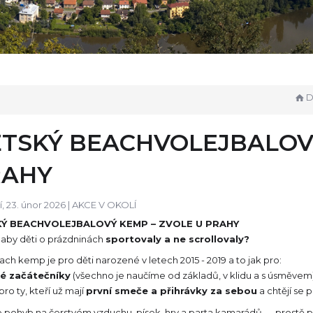
Do
TSKÝ BEACHVOLEJBALOVÝ
RAHY
, 23. únor 2026 |
AKCE V OKOLÍ
Ý BEACHVOLEJBALOVÝ KEMP – ZVOLE U PRAHY
 aby děti o prázdninách
sportovaly a ne scrollovaly?
ch kemp je pro děti narozené v letech 2015 - 2019 a to jak pro:
é začátečníky
(všechno je naučíme od základů, v klidu a s úsměvem
 pro ty, kteří už mají
první smeče a přihrávky za sebou
a chtějí se 
e pohyb na čerstvém vzduchu, písek, hry a parta kamarádů — prostě p