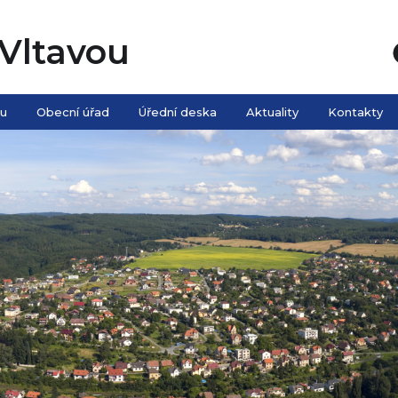
Vltavou
ou
Obecní úřad
Úřední deska
Aktuality
Kontakty