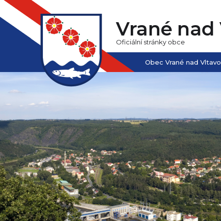
Vrané nad 
Oficiální stránky obce
Obec Vrané nad Vltav