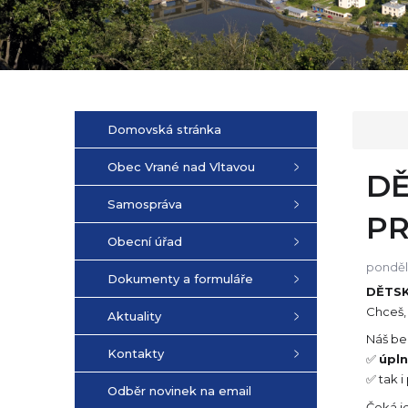
Domovská stránka
Obec Vrané nad Vltavou
DĚ
Samospráva
P
Obecní úřad
pondělí
Dokumenty a formuláře
DĚTSK
Chceš,
Aktuality
Náš bea
Kontakty
✅
úpln
✅ tak i
Odběr novinek na email
Čeká j