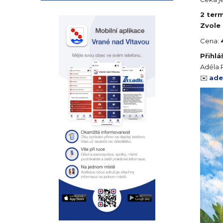
2 term
Zvole 
Cena:
Přihlá
Adéla 
✉️
ade