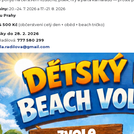
íny:
20.–24. 7. 2026 a 17.–21. 8. 2026
u Prahy
4 500 Kč
(občerstvení celý den + oběd + beach tričko)
šky do 28. 2. 2026
Radilová:
777 580 299
la.radilova@gmail.com