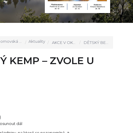
movská stránka
Aktuality
AKCE V OKOLÍ
DĚTSKÝ BEACHVOLEJBALOVÝ KEMP – ZVOLE U PRAHY
 KEMP – ZVOLE U
)
posunout dál
rázdniny, na které se nezapomíná. ☀️