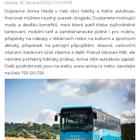
středa, 10. listopad 2021 |
OSTATNÍ
Dopravce Arriva hledá v naší obci řidičky a řidiče autobusu.
Pracovat můžete na plný úvazek i brigádu. Dostanete motivující
mzdu a desítku benefitů, mezi které patří třeba zvýhodněné
tankování, mobilní tarif a zaměstnanecké jízdné i pro rodinu,
příspěvky na nákupy v lékárnách nebo na kulturní a sportovní
aktivity, příspěvek na penzijní připojištění, stravné, celoroční
ošacení, bankovní účet zdarma a další. Pokud Vás baví řídit, ale
nemáte potřebný řidičský průkaz, Arriva Vám autoškolu zaplatí.
Další podrobnosti jsou na webu www.arriva.cz nebo zavolejte
na číslo 725 120 725.