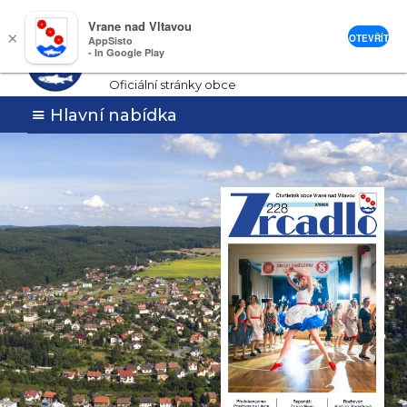
Vrane nad Vltavou
Vrané nad
×
OTEVŘÍT
AppSisto
- In Google Play
Vltavou
Oficiální stránky obce
Hlavní nabídka