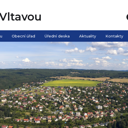
Vltavou
ou
Obecní úřad
Úřední deska
Aktuality
Kontakty