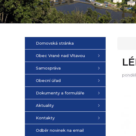
Domovská stránka
Obec Vrané nad Vltavou
LÉ
Samospráva
pondělí
Obecní úřad
Dokumenty a formuláře
Aktuality
Kontakty
Odběr novinek na email