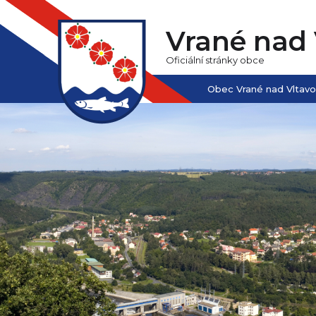
Vrané nad 
Oficiální stránky obce
Obec Vrané nad Vltav