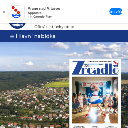
Vrane nad Vltavou
Vrané nad
×
OTEVŘÍT
AppSisto
- In Google Play
Vltavou
Oficiální stránky obce
Hlavní nabídka