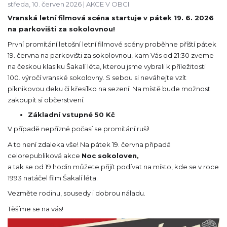
středa, 10. červen 2026 |
AKCE V OBCI
Vranská letní filmová scéna startuje v pátek 19. 6. 2026
na parkovišti za sokolovnou!
První promítání letošní letní filmové scény proběhne příští pátek
19. června na parkovišti za sokolovnou, kam Vás od 21:30 zveme
na českou klasiku Šakalí léta, kterou jsme vybrali k příležitosti
100. výročí vranské sokolovny. S sebou si neváhejte vzít
piknikovou deku či křesílko na sezení. Na místě bude možnost
zakoupit si občerstvení.
Základní vstupné 50 Kč
V případě nepřízně počasí se promítání ruší!
A to není zdaleka vše! Na pátek 19. června připadá
celorepubliková akce
Noc sokoloven,
a tak se od 19 hodin můžete přijít podívat na místo, kde se v roce
1993 natáčel film Šakalí léta.
Vezměte rodinu, sousedy i dobrou náladu.
Těšíme se na vás!