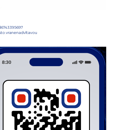
id6743395697
isto.vranenadvltavou