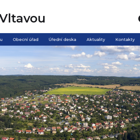
Vltavou
ou
Obecní úřad
Úřední deska
Aktuality
Kontakty