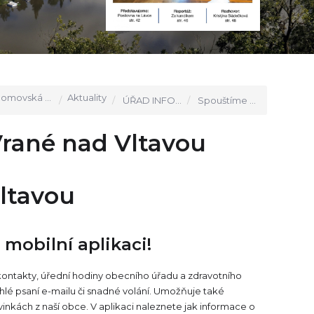
movská stránka
Aktuality
ÚŘAD INFORMUJE
Spouštíme mobilní aplikaci Vrané nad Vltavou
Vrané nad Vltavou
ltavou
mobilní aplikaci!
 kontakty, úřední hodiny obecního úřadu a zdravotního
ychlé psaní e-mailu či snadné volání. Umožňuje také
inkách z naší obce. V aplikaci naleznete jak informace o