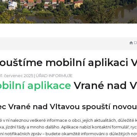
Do
ouštíme mobilní aplikaci 
01. červenec 2025 |
ÚŘAD INFORMUJE
bilní aplikace
Vrané nad V
c Vrané nad Vltavou spouští novou 
v ní naleznou veškeré informace o obci, jejích aktualitách, důležité
ka, jízdní řády a mnoho dalšího. Aplikace nabízí kontaktní formulář, r
ní notifikačních zpráv – budete okamžitě informováni o důležitých nov