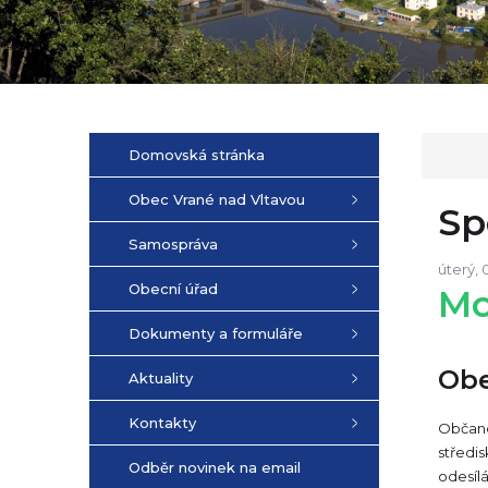
Domovská stránka
Obec Vrané nad Vltavou
Sp
Samospráva
úterý, 
Obecní úřad
Mo
Dokumenty a formuláře
Obe
Aktuality
Kontakty
Občané 
středis
Odběr novinek na email
odesílá