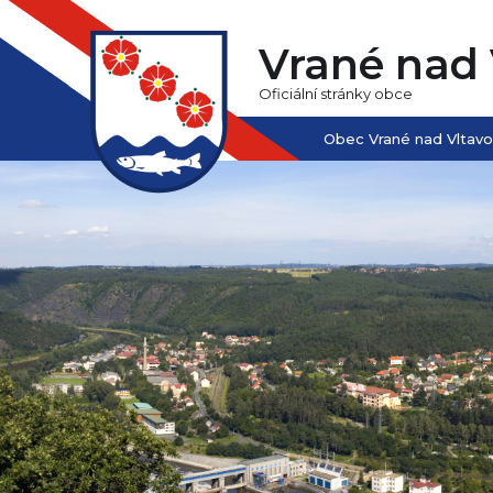
Vrané nad 
Oficiální stránky obce
Obec Vrané nad Vltav