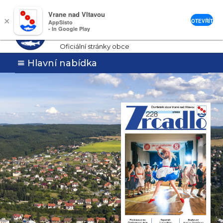
Vrane nad Vltavou
Vrané nad
×
OTEVŘÍT
AppSisto
- In Google Play
Vltavou
Oficiální stránky obce
Hlavní nabídka