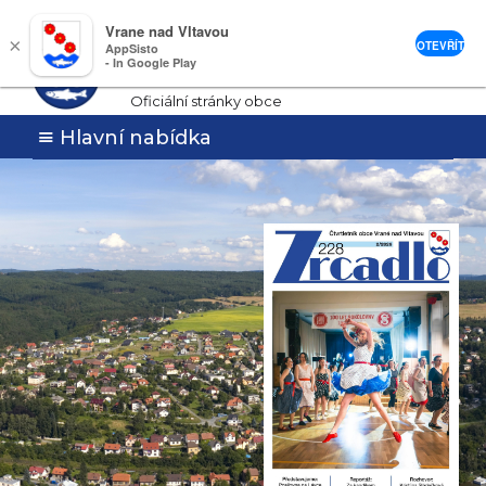
Vrane nad Vltavou
Vrané nad
×
OTEVŘÍT
AppSisto
- In Google Play
Vltavou
Oficiální stránky obce
Hlavní nabídka