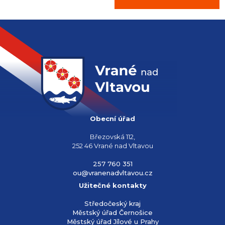
Obecní úřad
Březovská 112,
252 46 Vrané nad Vltavou
257 760 351
ou@vranenadvltavou.cz
Užitečné kontakty
Středočeský kraj
Městský úřad Černošice
Městský úřad Jílové u Prahy