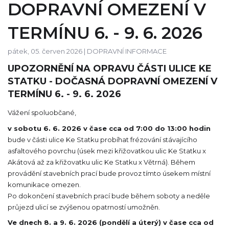
DOPRAVNÍ OMEZENÍ V
TERMÍNU 6. - 9. 6. 2026
pátek, 05. červen 2026 |
DOPRAVNÍ INFORMACE
UPOZORNĚNÍ NA OPRAVU ČÁSTI ULICE KE
STATKU - DOČASNÁ DOPRAVNÍ OMEZENÍ V
TERMÍNU 6. - 9. 6. 2026
Vážení spoluobčané,
v sobotu 6. 6. 2026 v čase cca od 7:00 do 13:00 hodin
bude v části ulice Ke Statku probíhat frézování stávajícího
asfaltového povrchu (úsek mezi křižovatkou ulic Ke Statku x
Akátová až za křižovatku ulic Ke Statku x Větrná). Během
provádění stavebních prací bude provoz tímto úsekem místní
komunikace omezen.
Po dokončení stavebních prací bude během soboty a neděle
průjezd ulicí se zvýšenou opatrností umožněn.
Ve dnech 8. a 9. 6. 2026 (pondělí a úterý) v čase cca od