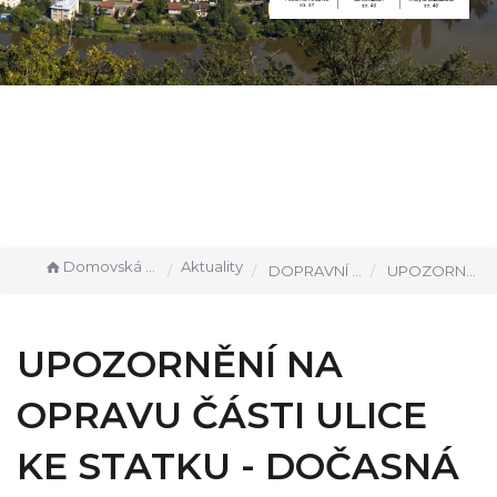
Domovská stránka
Aktuality
DOPRAVNÍ INFORMACE
UPOZORNĚNÍ NA OPRAVU ČÁSTI ULICE KE STATKU - DOČASNÁ DOPRAVNÍ OMEZENÍ V TERMÍNU 6. - 9. 6. 2026
UPOZORNĚNÍ NA
OPRAVU ČÁSTI ULICE
KE STATKU - DOČASNÁ