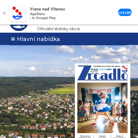
Vrane nad Vltavou
Vrané nad
×
OTEVŘÍT
AppSisto
- In Google Play
Vltavou
Oficiální stránky obce
Hlavní nabídka