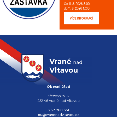
Obecní úřad
Březovská 112,
252 46 Vrané nad Vltavou
257 760 351
ou@vranenadvltavou.cz