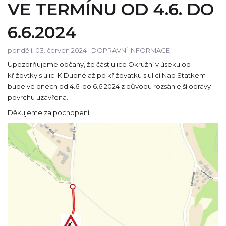
VE TERMÍNU OD 4.6. DO
6.6.2024
pondělí, 03. červen 2024 |
DOPRAVNÍ INFORMACE
Upozorňujeme občany, že část ulice Okružní v úseku od
křižovtky s ulici K Dubné až po křižovatku s ulicí Nad Statkem
bude ve dnech od 4.6. do 6.6.2024 z důvodu rozsáhlejší opravy
povrchu uzavřena.
Děkujeme za pochopení.