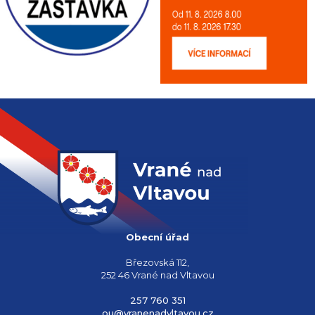
Obecní úřad
Březovská 112,
252 46 Vrané nad Vltavou
257 760 351
ou@vranenadvltavou.cz