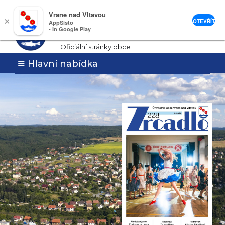
Vrane nad Vltavou
Vrané nad
×
OTEVŘÍT
AppSisto
- In Google Play
Vltavou
Oficiální stránky obce
Hlavní nabídka