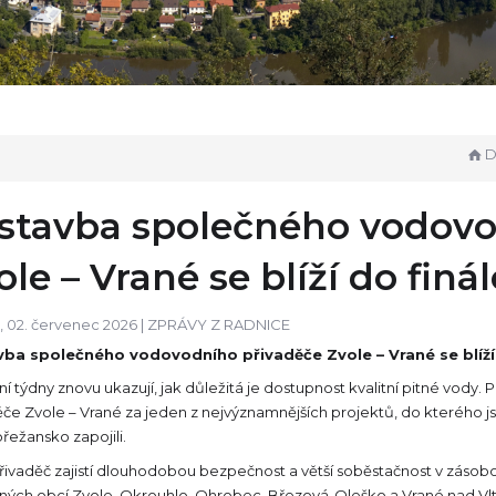
Do
stavba společného vodovo
ole – Vrané se blíží do finál
, 02. červenec 2026 |
ZPRÁVY Z RADNICE
ba společného vodovodního přivaděče Zvole – Vrané se blíží 
ní týdny znovu ukazují, jak důležitá je dostupnost kvalitní pitné vo
ěče Zvole – Vrané za jeden z nejvýznamnějších projektů, do kterého 
řežansko zapojili.
řivaděč zajistí dlouhodobou bezpečnost a větší soběstačnost v zásobo
ných obcí Zvole, Okrouhlo, Ohrobec, Březová-Oleško a Vrané nad Vl