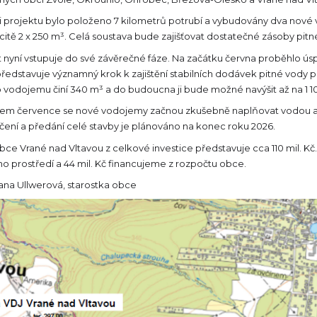
i projektu bylo položeno 7 kilometrů potrubí a vybudovány dva nové v
itě 2 x 250 m³. Celá soustava bude zajišťovat dostatečné zásoby pitn
t nyní vstupuje do své závěrečné fáze. Na začátku června proběhlo 
představuje významný krok k zajištění stabilních dodávek pitné vody
 vodojemu činí 340 m³ a do budoucna ji bude možné navýšit až na 1 1
em července se nové vodojemy začnou zkušebně naplňovat vodou a 
ení a předání celé stavby je plánováno na konec roku 2026.
bce Vrané nad Vltavou z celkové investice představuje cca 110 mil. Kč
ho prostředí a 44 mil. Kč financujeme z rozpočtu obce.
ana Ullwerová, starostka obce