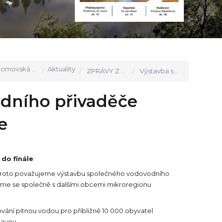
movská stránka
Aktuality
ZPRÁVY Z RADNICE
Výstavba společného vodovodního přivaděče Zvole – Vrané se blíží do finále
dního přivaděče
e
do finále
dy. Proto považujeme výstavbu společného vodovodního
jsme se společně s dalšími obcemi mikroregionu
vání pitnou vodou pro přibližně 10 000 obyvatel
tavou.