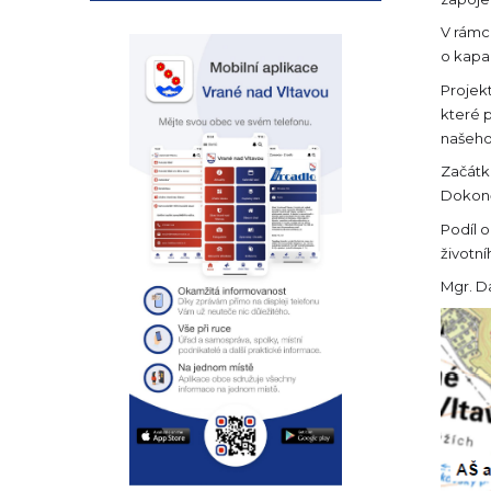
V rámc
o kapac
Projek
které 
našeho
Začátk
Dokonč
Podíl o
životní
Mgr. D