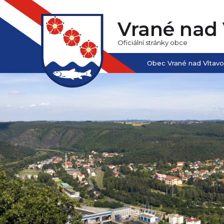
Vrané nad 
Oficiální stránky obce
Obec Vrané nad Vltav