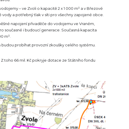
odojemy – ve Zvoli o kapacitě 2 x 1 000 m³ a v Březové
é vody a potřebný tlak v síti pro všechny zapojené obce.
úspěšné napojení přivaděče do vodojemu ve Vraném,
 pro současné i budoucí generace. Současná kapacita
00 m³.
budou probíhat provozní zkoušky celého systému.
. Z toho 66 mil. Kč pokryje dotace ze Státního fondu