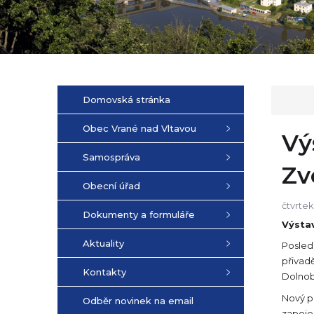
Domovská stránka
Obec Vrané nad Vltavou
Vý
Samospráva
Zv
Obecní úřad
čtvrtek
Dokumenty a formuláře
Výstav
Aktuality
Posled
přivad
Kontakty
Dolnob
Nový p
Odběr novinek na email
zapoje