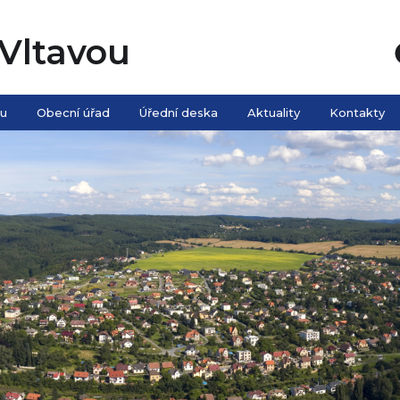
Vltavou
ou
Obecní úřad
Úřední deska
Aktuality
Kontakty