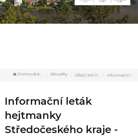
Domovská stránka
Aktuality
ÚŘAD INFORMUJE
Informační leták hejtmanky Středočeského kraje - změny platné od 10.5.2021
Informační leták
hejtmanky
Středočeského kraje -