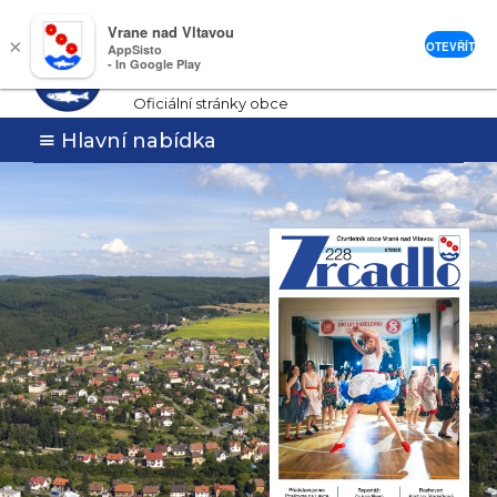
Vrane nad Vltavou
Vrané nad
×
OTEVŘÍT
AppSisto
- In Google Play
Vltavou
Oficiální stránky obce
Hlavní nabídka