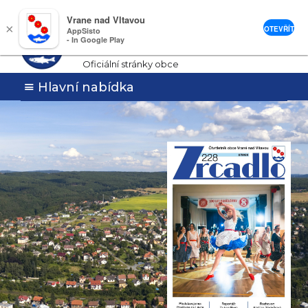
Vrane nad Vltavou
Vrané nad
×
OTEVŘÍT
AppSisto
- In Google Play
Vltavou
Oficiální stránky obce
Hlavní nabídka