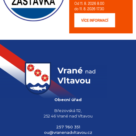
Obecní úřad
Březovská 112,
252 46 Vrané nad Vltavou
257 760 351
ou@vranenadvltavou.cz