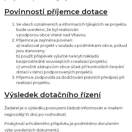
Povinnosti příjemce dotace
Ve všech oznámeních a informacích týkajících se projektu
bude uvedeno, že byl realizován
s podporou obce Vrané nad Vltavou.
Příjemce je zejména povinen:
a) realizovat projekt v souladu s podmínkami obce, pokud
jsou stanoveny;
b) použít příspěvek výlučně na krytí nákladů
bezprostředně souvisejících s realizací projektu;
c) umožnit zástupcům obce účast při kontrolách čerpání
dotací v rámci podporovaných projektů.
Příjemce zodpovídá za dodržování právních předpisů při
realizaci projektu.
Výsledek dotačního řízení
Žadatel je o výsledku posouzení žádosti informován e-mailem
nejpozději 10 dnů po rozhodnutí.
Poskytnutí schváleného příspěvku je podmíněno doručením
výše uvedených dokumentů