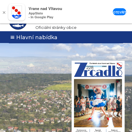
Vrane nad Vltavou
Vrané nad
×
OTEVŘÍT
AppSisto
- In Google Play
Vltavou
Oficiální stránky obce
Hlavní nabídka