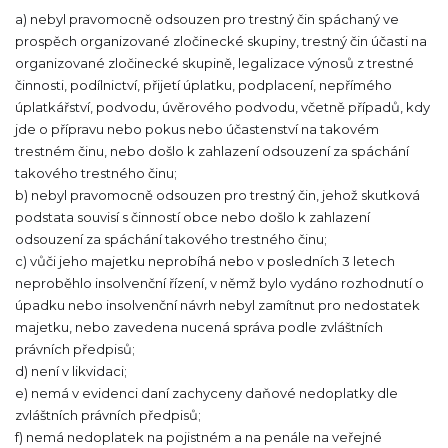
a) nebyl pravomocně odsouzen pro trestný čin spáchaný ve
prospěch organizované zločinecké skupiny, trestný čin účasti na
organizované zločinecké skupině, legalizace výnosů z trestné
činnosti, podílnictví, přijetí úplatku, podplacení, nepřímého
úplatkářství, podvodu, úvěrového podvodu, včetně případů, kdy
jde o přípravu nebo pokus nebo účastenství na takovém
trestném činu, nebo došlo k zahlazení odsouzení za spáchání
takového trestného činu;
b) nebyl pravomocně odsouzen pro trestný čin, jehož skutková
podstata souvisí s činností obce nebo došlo k zahlazení
odsouzení za spáchání takového trestného činu;
c) vůči jeho majetku neprobíhá nebo v posledních 3 letech
neproběhlo insolvenční řízení, v němž bylo vydáno rozhodnutí o
úpadku nebo insolvenční návrh nebyl zamítnut pro nedostatek
majetku, nebo zavedena nucená správa podle zvláštních
právních předpisů;
d) není v likvidaci;
e) nemá v evidenci daní zachyceny daňové nedoplatky dle
zvláštních právních předpisů;
f) nemá nedoplatek na pojistném a na penále na veřejné