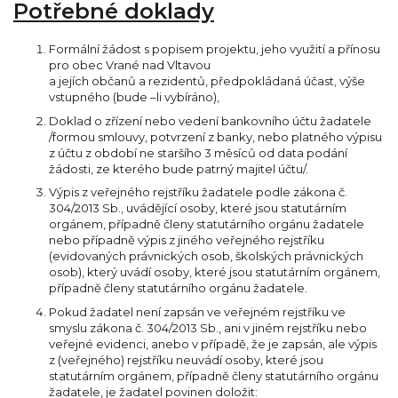
Potřebné doklady
Formální žádost s popisem projektu, jeho využití a přínosu
pro obec Vrané nad Vltavou
a jejích občanů a rezidentů, předpokládaná účast, výše
vstupného (bude –li vybíráno),
Doklad o zřízení nebo vedení bankovního účtu žadatele
/formou smlouvy, potvrzení z banky, nebo platného výpisu
z účtu z období ne staršího 3 měsíců od data podání
žádosti, ze kterého bude patrný majitel účtu/.
Výpis z veřejného rejstříku žadatele podle zákona č.
304/2013 Sb., uvádějící osoby, které jsou statutárním
orgánem, případně členy statutárního orgánu žadatele
nebo případně výpis z jiného veřejného rejstříku
(evidovaných právnických osob, školských právnických
osob), který uvádí osoby, které jsou statutárním orgánem,
případně členy statutárního orgánu žadatele.
Pokud žadatel není zapsán ve veřejném rejstříku ve
smyslu zákona č. 304/2013 Sb., ani v jiném rejstříku nebo
veřejné evidenci, anebo v případě, že je zapsán, ale výpis
z (veřejného) rejstříku neuvádí osoby, které jsou
statutárním orgánem, případně členy statutárního orgánu
žadatele, je žadatel povinen doložit: