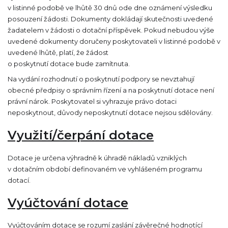
v listinné podobě ve lhůtě 30 dnů ode dne oznámení výsledku
posouzení žádosti. Dokumenty dokládají skutečnosti uvedené
žadatelem v žádosti o dotační příspěvek. Pokud nebudou výše
uvedené dokumenty doručeny poskytovateli v listinné podobě v
uvedené lhůtě, platí, že žádost
o poskytnutí dotace bude zamítnuta.
Na vydání rozhodnutí o poskytnutí podpory se nevztahují
obecné předpisy o správním řízení a na poskytnutí dotace není
právní nárok. Poskytovatel si vyhrazuje právo dotaci
neposkytnout, důvody neposkytnutí dotace nejsou sdělovány.
Využití/čerpání dotace
Dotace je určena výhradně k úhradě nákladů vzniklých
v dotačním období definovaném ve vyhlášeném programu
dotací.
Vyúčtování dotace
Vyúčtováním dotace se rozumí zaslání závěrečné hodnotící