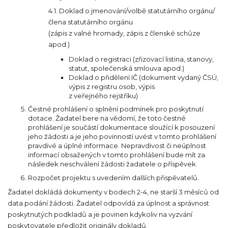
4.1. Doklad o jmenování/volbě statutárního orgánu/
člena statutárního orgánu
(zápis z valné hromady, zápis z členské schůze
apod.)
Doklad o registraci (zřizovací listina, stanovy,
statut, společenská smlouva apod.)
Doklad o přidělení IČ (dokument vydaný ČSÚ,
výpis z registru osob, výpis
z veřejného rejstříku)
Čestné prohlášení o splnění podmínek pro poskytnutí
dotace. Žadatel bere na vědomí, že toto čestné
prohlášení je součástí dokumentace sloužící k posouzení
jeho žádosti a je jeho povinností uvést v tomto prohlášení
pravdivé a úplné informace. Nepravdivost či neúplnost
informací obsažených v tomto prohlášení bude mít za
následek neschválení žádosti žadatele o příspěvek.
Rozpočet projektu s uvedením dalších přispěvatelů.
Žadatel dokládá dokumenty v bodech 2-4, ne starší 3 měsíců od
data podání žádosti. Žadatel odpovídá za úplnost a správnost
poskytnutých podkladů a je povinen kdykoliv na vyzvání
poskytovatele předložit originály dokladů.